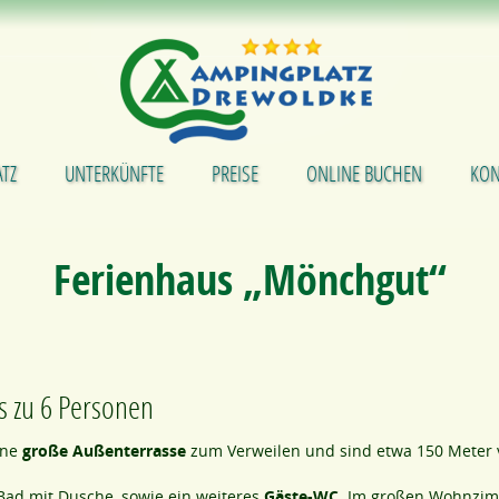
TZ
UNTERKÜNFTE
PREISE
ONLINE BUCHEN
KON
Ferienhaus „Mönchgut“
s zu 6 Personen
ine
große Außenterrasse
zum Verweilen und sind etwa 150 Meter v
 Bad mit Dusche, sowie ein weiteres
Gäste-WC
. Im großen Wohnzi