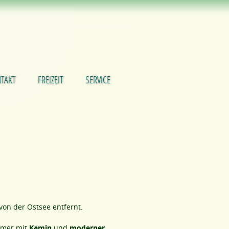
TAKT
FREIZEIT
SERVICE
on der Ostsee entfernt.
mmer mit
Kamin
und
moderner